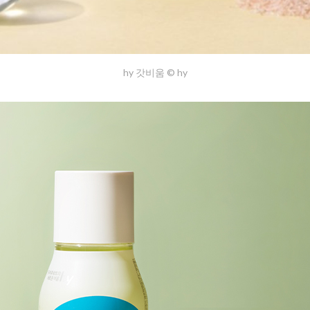
hy 갓비움 © hy